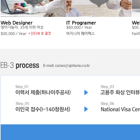
E-mail. canus@gohana.co.kr