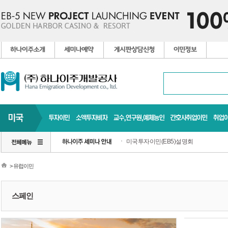
미국투자이민(EB5)설명회
> 유럽이민
스페인