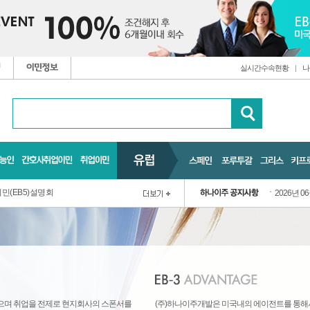
실시간수속현황
|
나
민(EB5)설명회
2026년 0
으며 취업을 전제로 현지회사의 스폰서를
(주)하나이주개발은 미국내의 에이전트를 통해서