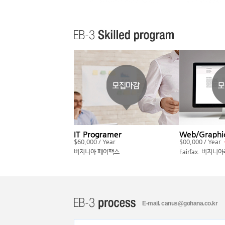
E-mail. canus@gohana.co.kr