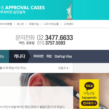
의수속현황
|
로그인
|
회원가입
|
나의 이민상품
|
고객센터
6월 미국 취업 이민 우선...
 이민수속을 해야만 했던 20세기 불합리한 미국 취업이