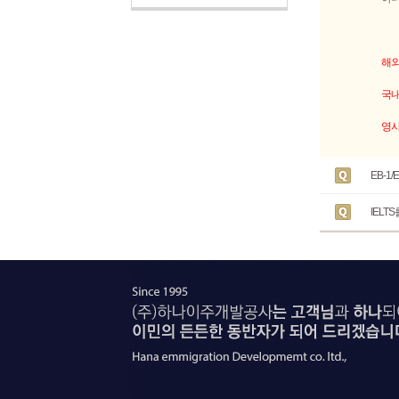
해외
국내
영사
EB-1
IELT