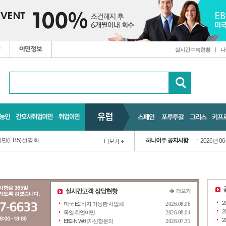
실시간수속현황
|
나
민(EB5)설명회
2026년 0
2
미국 E2 비자 가능한 사업체
2026.08.06
2
독일 취업이민
2026.08.04
2
EB2-NIW비자신청문의
2026.07.31