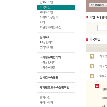
간호사이민
미국이민
캐나다이민
사이트이용문의
기타
회원정보확인/수정
문의하기
1:1상담하기
고객게시판
미국 영
나의정보확인하기
나의상담내역
미국 
나의수속현황
해외이
실시간수속현황
계약번호로 수속현황확인
현재
공지사항
해외
세미나예약
아니