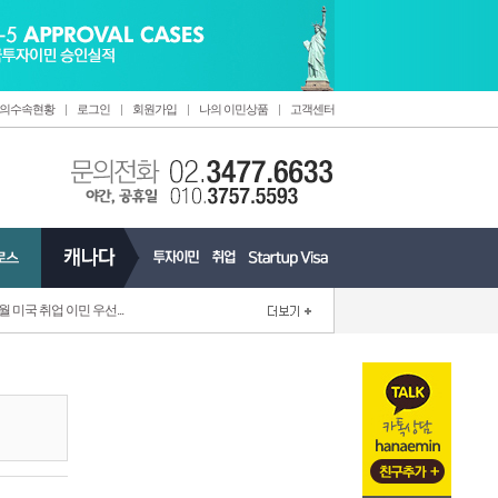
의수속현황
|
로그인
|
회원가입
|
나의 이민상품
|
고객센터
6월 미국 취업 이민 우선...