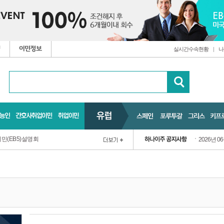
실시간수속현황
|
나
민(EB5)설명회
2026년 0