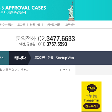
의수속현황
|
로그인
|
회원가입
|
나의 이민상품
|
고객센터
6월 미국 취업 이민 우선...