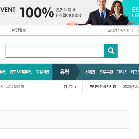
실시간수속현황
|
나
민(EB5)설명회
2026년 0