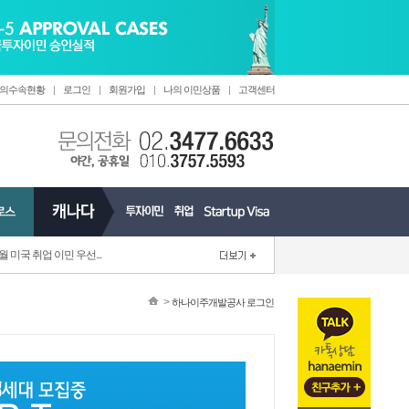
의수속현황
|
로그인
|
회원가입
|
나의 이민상품
|
고객센터
6월 미국 취업 이민 우선...
>
하나이주개발공사 로그인