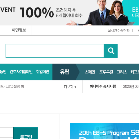
실시간수속현황
|
나
민(EB5)설명회
2026년 0