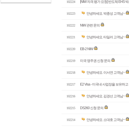
[NIW 자격 평가 요청] 반도체 EHS 
102224
안녕하세요. 박종성 고객님~
102223
NIW 관련 문의
102222
안녕하세요. 타일러 고객님~
102221
EB-2 NIW
102220
미국 영주권 신청 문의
102219
안녕하세요. 이서연 고객님~
102218
E2 Visa - 미국내 사업장을 보유하
102217
안녕하세요. 김경선 고객님~
102216
DS260 신청 문의
102215
안녕하세요. 소대호 고객님~
102214