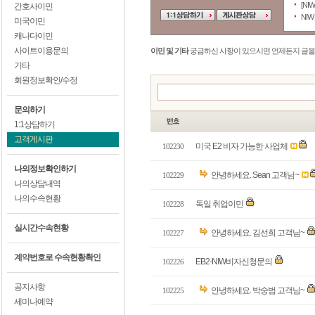
[NI
간호사이민
NI
미국이민
캐나다이민
사이트이용문의
이민 및 기타
궁금하신 사항이 있으시면 언제든지 글을
기타
회원정보확인/수정
문의하기
1:1상담하기
고객게시판
미국 E2 비자 가능한 사업체
102230
나의정보확인하기
안녕하세요. Sean 고객님~
102229
나의상담내역
나의수속현황
독일 취업이민
102228
실시간수속현황
안녕하세요. 김선희 고객님~
102227
계약번호로 수속현황확인
EB2-NIW비자신청문의
102226
공지사항
안녕하세요. 박숭범 고객님~
102225
세미나예약